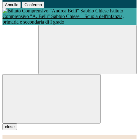
Annulla
Conferma
Istituto
Comprensivo "A. Belli" Sabbio Chiese
Scuola dell'infanzia,
primaria e secondaria di I grado
close