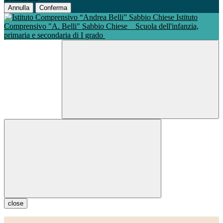
Annulla
Conferma
Istituto
Comprensivo "A. Belli" Sabbio Chiese
Scuola dell'infanzia,
primaria e secondaria di I grado
close