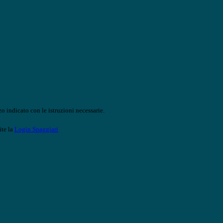
o indicato con le istruzioni necessarie.
ite la
Login Spaggiari