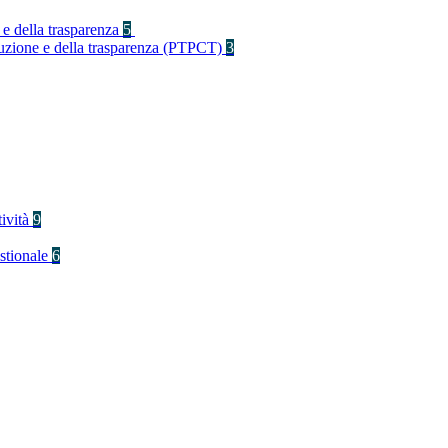
 e della trasparenza
5
rruzione e della trasparenza (PTPCT)
3
tività
9
stionale
6