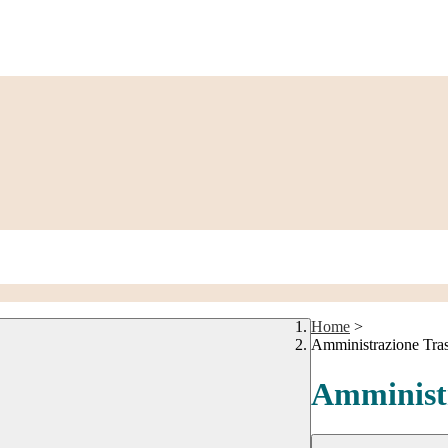
Home
>
Amministrazione Tra
Amministr