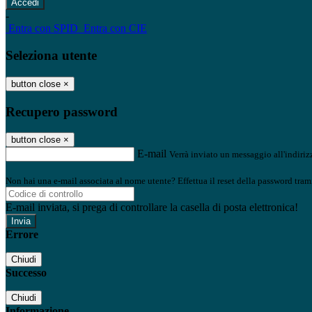
-
Entra con SPID
Entra con CIE
Seleziona utente
button close
×
Recupero password
button close
×
E-mail
Verrà inviato un messaggio all'indirizz
Non hai una e-mail associata al nome utente? Effettua il reset della password tram
E-mail inviata, si prega di controllare la casella di posta elettronica!
Errore
Chiudi
Successo
Chiudi
Informazione