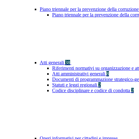
Piano triennale per la prevenzione della corruzione
Piano triennale per la prevenzione della co
Atti generali
38
Riferimenti normativi su organizzazione e at
Atti amministrativi generali
8
Documenti di programmazione strategico-ge
Statuti e leggi regionali
2
Codice disciplinare e codice di condotta
2
Oneri informativi per cittadini e imprese