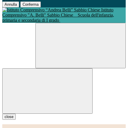
Annulla
Conferma
Istituto
Comprensivo "A. Belli" Sabbio Chiese
Scuola dell'infanzia,
primaria e secondaria di I grado
close