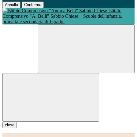
Annulla
Conferma
Istituto
Comprensivo "A. Belli" Sabbio Chiese
Scuola dell'infanzia,
primaria e secondaria di I grado
close