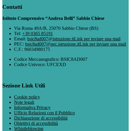
Contatti
Istituto Comprensivo “Andrea Belli” Sabbio Chiese
Via Roma 49A/B, 25070 Sabbio Chiese (BS)
Tel:
+39 0365 85191
Email:
bsic8ad007@istruzione.it
Link per inviare una mail
PEC:
bsic8ad007@pec.istruzione.it
Link per inviare una mail
C.F.: 96034980175
Codice Meccanografico: BSIC8AD007
Codice Univoco: UFCEXD
Sezione Link Utili
Cookie policy
Note legali
Informativa Privacy
Ufficio Relazioni con il Pubblico
Dichiarazione di accessibilità
Obiettivi di accessibilità
Whistleblowing