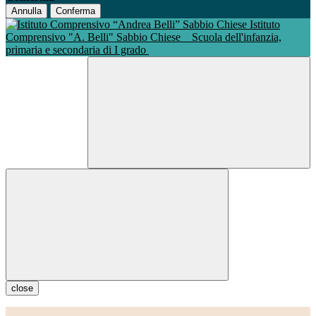
Annulla
Conferma
Istituto
Comprensivo "A. Belli" Sabbio Chiese
Scuola dell'infanzia,
primaria e secondaria di I grado
close