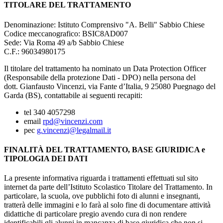
TITOLARE DEL TRATTAMENTO
Denominazione: Istituto Comprensivo "A. Belli" Sabbio Chiese
Codice meccanografico:
BSIC8AD007
Sede: Via Roma 49 a/b Sabbio Chiese
C.F.: 96034980175
Il titolare del trattamento ha nominato un Data Protection Officer
(Responsabile della protezione Dati - DPO) nella persona del
dott. Gianfausto Vincenzi, via Fante d’Italia, 9 25080 Puegnago del
Garda (BS), contattabile ai seguenti recapiti:
tel 340 4057298
email
rpd@vincenzi.com
pec
g.vincenzi@legalmail.it
FINALITÀ DEL TRATTAMENTO, BASE GIURIDICA e
TIPOLOGIA DEI DATI
La presente informativa riguarda i trattamenti effettuati sul sito
internet da parte dell’Istituto Scolastico Titolare del Trattamento. In
particolare, la scuola, ove pubblichi foto di alunni e insegnanti,
tratterà delle immagini e lo farà al solo fine di documentare attività
didattiche di particolare pregio avendo cura di non rendere
identificabili gli alunni in mancanza di base giuridica che non si