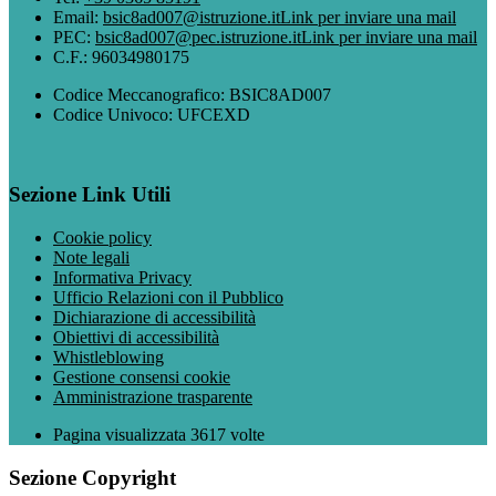
Email:
bsic8ad007@istruzione.it
Link per inviare una mail
PEC:
bsic8ad007@pec.istruzione.it
Link per inviare una mail
C.F.: 96034980175
Codice Meccanografico: BSIC8AD007
Codice Univoco: UFCEXD
Sezione Link Utili
Cookie policy
Note legali
Informativa Privacy
Ufficio Relazioni con il Pubblico
Dichiarazione di accessibilità
Obiettivi di accessibilità
Whistleblowing
Gestione consensi cookie
Amministrazione trasparente
Pagina visualizzata
3617
volte
Sezione Copyright