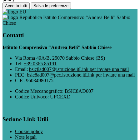
Accetta tutti
Salva le preferenze
Istituto Comprensivo “Andrea Belli” Sabbio
Chiese
Contatti
Istituto Comprensivo “Andrea Belli” Sabbio Chiese
Via Roma 49A/B, 25070 Sabbio Chiese (BS)
Tel:
+39 0365 85191
Email:
bsic8ad007@istruzione.it
Link per inviare una mail
PEC:
bsic8ad007@pec.istruzione.it
Link per inviare una mail
C.F.: 96034980175
Codice Meccanografico: BSIC8AD007
Codice Univoco: UFCEXD
Sezione Link Utili
Cookie policy
Note legali