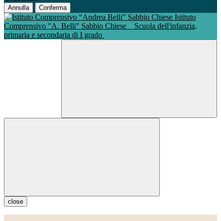
Annulla
Conferma
Istituto
Comprensivo "A. Belli" Sabbio Chiese
Scuola dell'infanzia,
primaria e secondaria di I grado
close