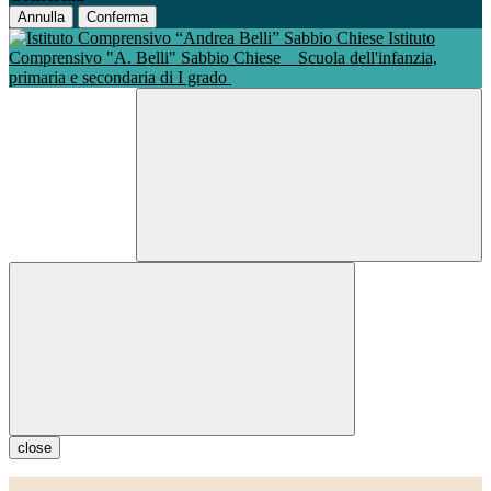
Annulla
Conferma
Istituto
Comprensivo "A. Belli" Sabbio Chiese
Scuola dell'infanzia,
primaria e secondaria di I grado
close