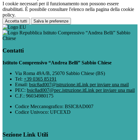
I cookie necessari per il funzionamento non possono essere
disabilitati. È possibile consultare l'elenco nella pagina della cookie
policy.
Accetta tutti
Salva le preferenze
Istituto Comprensivo “Andrea Belli” Sabbio
Chiese
Contatti
Istituto Comprensivo “Andrea Belli” Sabbio Chiese
Via Roma 49A/B, 25070 Sabbio Chiese (BS)
Tel:
+39 0365 85191
Email:
bsic8ad007@istruzione.it
Link per inviare una mail
PEC:
bsic8ad007@pec.istruzione.it
Link per inviare una mail
C.F.: 96034980175
Codice Meccanografico: BSIC8AD007
Codice Univoco: UFCEXD
Sezione Link Utili