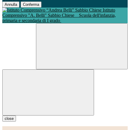
Annulla
Conferma
Istituto
Comprensivo "A. Belli" Sabbio Chiese
Scuola dell'infanzia,
primaria e secondaria di I grado
close