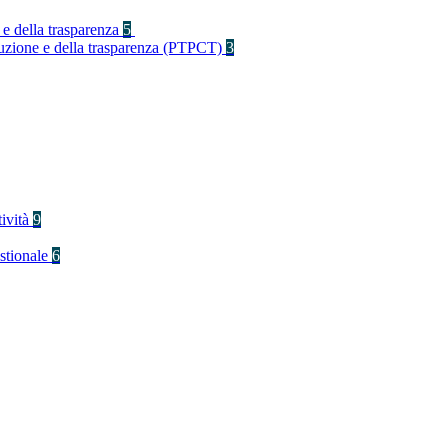
 e della trasparenza
5
rruzione e della trasparenza (PTPCT)
3
tività
9
stionale
6