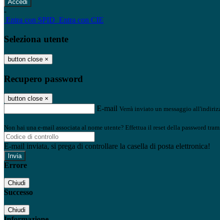
-
Entra con SPID
Entra con CIE
Seleziona utente
button close
×
Recupero password
button close
×
E-mail
Verrà inviato un messaggio all'indirizz
Non hai una e-mail associata al nome utente? Effettua il reset della password tram
E-mail inviata, si prega di controllare la casella di posta elettronica!
Errore
Chiudi
Successo
Chiudi
Informazione