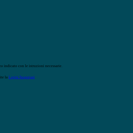
o indicato con le istruzioni necessarie.
ite la
Login Spaggiari