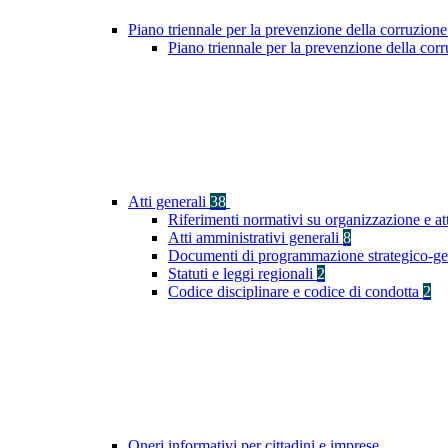
Piano triennale per la prevenzione della corruzione
Piano triennale per la prevenzione della co
Atti generali
38
Riferimenti normativi su organizzazione e at
Atti amministrativi generali
8
Documenti di programmazione strategico-ge
Statuti e leggi regionali
2
Codice disciplinare e codice di condotta
2
Oneri informativi per cittadini e imprese