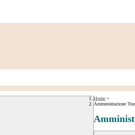
Home
>
Amministrazione Tra
Amministr