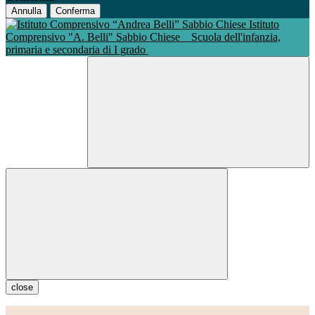
Annulla
Conferma
Istituto
Comprensivo "A. Belli" Sabbio Chiese
Scuola dell'infanzia,
primaria e secondaria di I grado
close