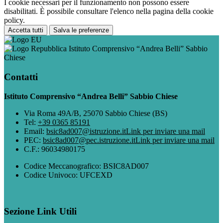
I cookie necessari per il funzionamento non possono essere
disabilitati. È possibile consultare l'elenco nella pagina della cookie
policy.
Accetta tutti
Salva le preferenze
Istituto Comprensivo “Andrea Belli” Sabbio
Chiese
Contatti
Istituto Comprensivo “Andrea Belli” Sabbio Chiese
Via Roma 49A/B, 25070 Sabbio Chiese (BS)
Tel:
+39 0365 85191
Email:
bsic8ad007@istruzione.it
Link per inviare una mail
PEC:
bsic8ad007@pec.istruzione.it
Link per inviare una mail
C.F.: 96034980175
Codice Meccanografico: BSIC8AD007
Codice Univoco: UFCEXD
Sezione Link Utili