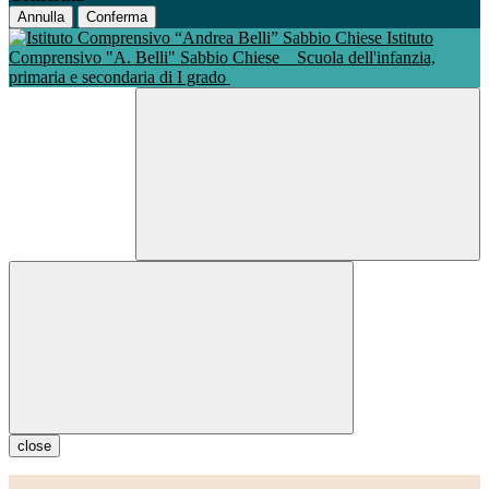
Annulla
Conferma
Istituto
Comprensivo "A. Belli" Sabbio Chiese
Scuola dell'infanzia,
primaria e secondaria di I grado
close