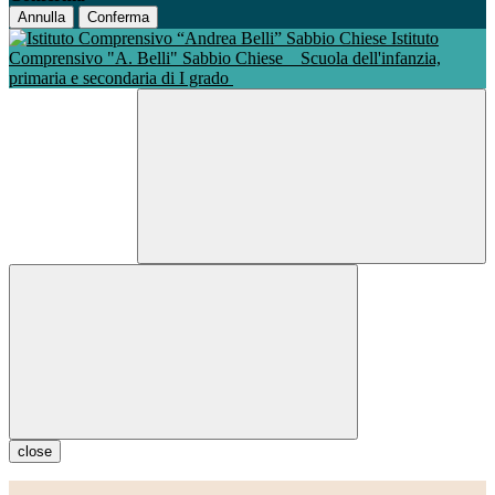
Annulla
Conferma
Istituto
Comprensivo "A. Belli" Sabbio Chiese
Scuola dell'infanzia,
primaria e secondaria di I grado
close