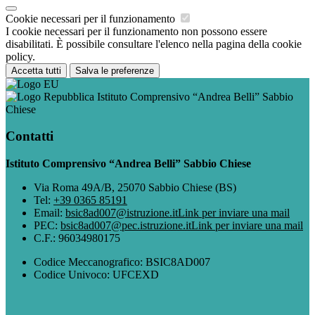
Cookie necessari per il funzionamento
I cookie necessari per il funzionamento non possono essere
disabilitati. È possibile consultare l'elenco nella pagina della cookie
policy.
Accetta tutti
Salva le preferenze
Istituto Comprensivo “Andrea Belli” Sabbio
Chiese
Contatti
Istituto Comprensivo “Andrea Belli” Sabbio Chiese
Via Roma 49A/B, 25070 Sabbio Chiese (BS)
Tel:
+39 0365 85191
Email:
bsic8ad007@istruzione.it
Link per inviare una mail
PEC:
bsic8ad007@pec.istruzione.it
Link per inviare una mail
C.F.: 96034980175
Codice Meccanografico: BSIC8AD007
Codice Univoco: UFCEXD