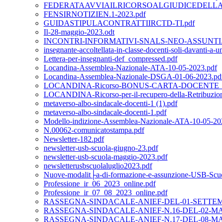
FEDERATAAVVIAILRICORSOALGIUDICEDELLA
FENSIRNOTIZIEN.1-2023.pdf
GUIDASTIPULACONTRATTIIRCTD-TI.pdf
Il-28-maggio-2023.odt
INCONTRI-INFORMATIVI-SNALS-NEO-ASSUNTI.
insegnante-accoltellata-in-classe-docenti-soli-davanti-a-
Lettera-per-insegnanti-def_compressed.pdf
Locandina-Assemblea-Nazionale-ATA-10-05-2023.pdf
Locandina-Assemblea-Nazionale-DSGA-01-06-2023.pd
LOCANDINA-Ricorso-BONUS-CARTA-DOCENTE_2
LOCANDINA-Ricorso-per-il-recupero-della-Retribuzio
metaverso-albo-sindacale-docenti-1 (1).pdf
metaverso-albo-sindacale-docenti-1.pdf
Modello-indizione-Assemblea-Nazionale-ATA-10-05-20
N.00062-comunicatostampa.pdf
Newsletter-182.pdf
newsletter-usb-scuola-giugno-23.pdf
newsletter-usb-scuola-maggio-2023.pdf
newsletterusbscuolaluglio2023.pdf
Nuove-modalit├a-di-formazione-e-assunzione-USB-Scu
Professione_ir_06_2023_online.pdf
Professione_ir_07_08_2023_online.pdf
RASSEGNA-SINDACALE-ANIEF-DEL-01-SETTEMB
RASSEGNA-SINDACALE-ANIEF-N.16-DEL-02-MAG
RASSEGNA-SINDACALE-ANIEF-N.17-DEL-08-MAG