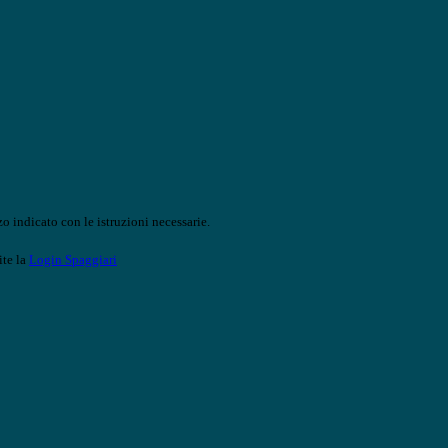
o indicato con le istruzioni necessarie.
ite la
Login Spaggiari