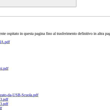
 ospitato in questa pagina fino al trasferimento definitivo in altra pa
A.pdf
ni.pdf
izzato-da-USB-Scuola.pdf
.pdf
.pdf
f