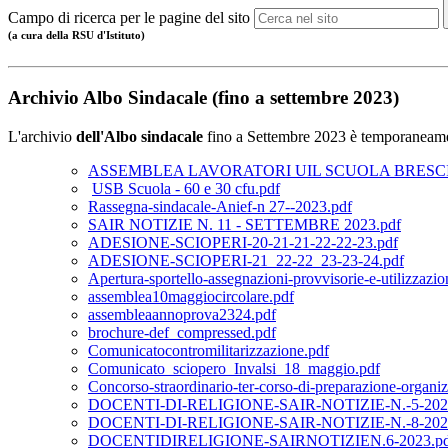
Campo di ricerca per le pagine del sito
(a cura della RSU d'Istituto)
Archivio Albo Sindacale (fino a settembre 2023)
L'archivio
dell'Albo sindacale
fino a Settembre 2023 è temporaneamente
ASSEMBLEA LAVORATORI UIL SCUOLA BRESCI
USB Scuola - 60 e 30 cfu.pdf
Rassegna-sindacale-Anief-n 27--2023.pdf
SAIR NOTIZIE N. 11 - SETTEMBRE 2023.pdf
ADESIONE-SCIOPERI-20-21-21-22-22-23.pdf
ADESIONE-SCIOPERI-21_22-22_23-23-24.pdf
Apertura-sportello-assegnazioni-provvisorie-e-utilizzazio
assemblea10maggiocircolare.pdf
assembleaannoprova2324.pdf
brochure-def_compressed.pdf
Comunicatocontromilitarizzazione.pdf
Comunicato_sciopero_Invalsi_18_maggio.pdf
Concorso-straordinario-ter-corso-di-preparazione-organ
DOCENTI-DI-RELIGIONE-SAIR-NOTIZIE-N.-5-2023
DOCENTI-DI-RELIGIONE-SAIR-NOTIZIE-N.-8-2023
DOCENTIDIRELIGIONE-SAIRNOTIZIEN.6-2023.pd