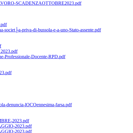
VORO-SCADENZAOTTOBRE2023.pdf
pdf
una-societ├a-priva-di-bussola-e-a-uno-Stato-assente.pdf
f
023.pdf
ne-Professionale-Docente-RPD.pdf
23.pdf
ola-denuncia-lOCOennesima-farsa.pdf
RE-2023.pdf
GIO-2023.pdf
GIO-2023.pdf