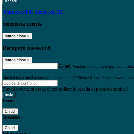
-
Entra con SPID
Entra con CIE
Seleziona utente
button close
×
Recupero password
button close
×
E-mail
Verrà inviato un messaggio all'indirizz
Non hai una e-mail associata al nome utente? Effettua il reset della password tram
E-mail inviata, si prega di controllare la casella di posta elettronica!
Errore
Chiudi
Successo
Chiudi
Informazione