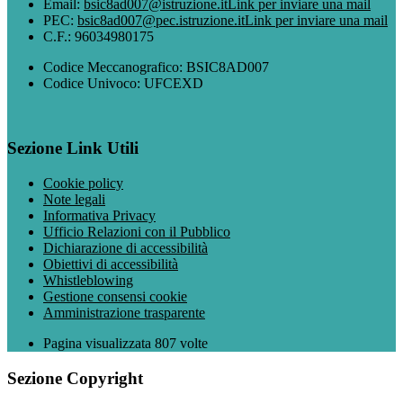
Email:
bsic8ad007@istruzione.it
Link per inviare una mail
PEC:
bsic8ad007@pec.istruzione.it
Link per inviare una mail
C.F.: 96034980175
Codice Meccanografico: BSIC8AD007
Codice Univoco: UFCEXD
Sezione Link Utili
Cookie policy
Note legali
Informativa Privacy
Ufficio Relazioni con il Pubblico
Dichiarazione di accessibilità
Obiettivi di accessibilità
Whistleblowing
Gestione consensi cookie
Amministrazione trasparente
Pagina visualizzata
807
volte
Sezione Copyright