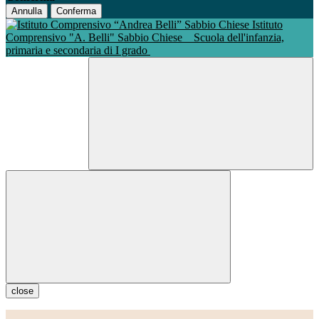
Annulla
Conferma
Istituto
Comprensivo "A. Belli" Sabbio Chiese
Scuola dell'infanzia,
primaria e secondaria di I grado
close