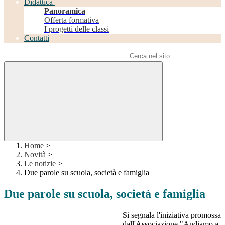
Didattica
Panoramica
Offerta formativa
I progetti delle classi
Contatti
Campo di ricerca per le pagine del sito
Home
>
Novità
>
Le notizie
>
Due parole su scuola, società e famiglia
Due parole su scuola, società e famiglia
Si segnala l'iniziativa promossa
dall'Associazione "Andiamo a