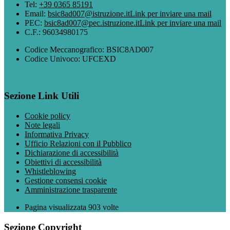
Tel:
+39 0365 85191
Email:
bsic8ad007@istruzione.it
Link per inviare una mail
PEC:
bsic8ad007@pec.istruzione.it
Link per inviare una mail
C.F.: 96034980175
Codice Meccanografico: BSIC8AD007
Codice Univoco: UFCEXD
Sezione Link Utili
Cookie policy
Note legali
Informativa Privacy
Ufficio Relazioni con il Pubblico
Dichiarazione di accessibilità
Obiettivi di accessibilità
Whistleblowing
Gestione consensi cookie
Amministrazione trasparente
Pagina visualizzata
903
volte
Sezione Copyright