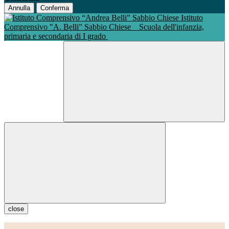
Annulla
Conferma
Istituto
Comprensivo "A. Belli" Sabbio Chiese
Scuola dell'infanzia,
primaria e secondaria di I grado
close