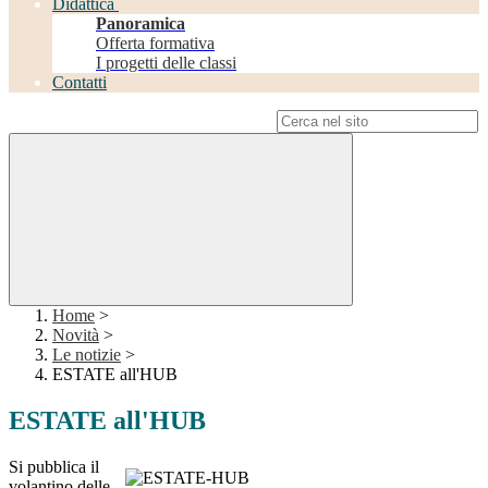
Didattica
Panoramica
Offerta formativa
I progetti delle classi
Contatti
Campo di ricerca per le pagine del sito
Home
>
Novità
>
Le notizie
>
ESTATE all'HUB
ESTATE all'HUB
Si pubblica il
volantino delle