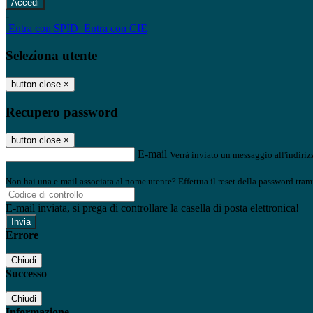
-
Entra con SPID
Entra con CIE
Seleziona utente
button close
×
Recupero password
button close
×
E-mail
Verrà inviato un messaggio all'indirizz
Non hai una e-mail associata al nome utente? Effettua il reset della password tram
E-mail inviata, si prega di controllare la casella di posta elettronica!
Errore
Chiudi
Successo
Chiudi
Informazione