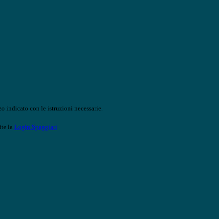
o indicato con le istruzioni necessarie.
ite la
Login Spaggiari