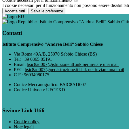
Cookie necessari per il funzionamento
I cookie necessari per il funzionamento non possono essere disabilitati.
Accetta tutti
Salva le preferenze
Istituto Comprensivo “Andrea Belli” Sabbio Chi
Contatti
Istituto Comprensivo “Andrea Belli” Sabbio Chiese
Via Roma 49A/B, 25070 Sabbio Chiese (BS)
Tel:
+39 0365 85191
Email:
bsic8ad007@istruzione.it
Link per inviare una mail
PEC:
bsic8ad007@pec.istruzione.it
Link per inviare una mail
C.F.: 96034980175
Codice Meccanografico: BSIC8AD007
Codice Univoco: UFCEXD
Sezione Link Utili
Cookie policy
Note legali