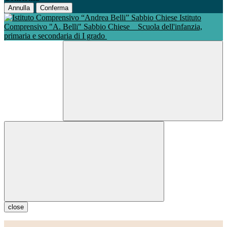
Annulla
Conferma
Istituto
Comprensivo "A. Belli" Sabbio Chiese
Scuola dell'infanzia,
primaria e secondaria di I grado
close