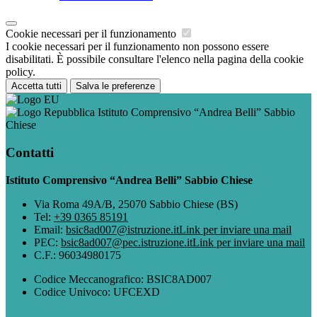
Cookie necessari per il funzionamento
I cookie necessari per il funzionamento non possono essere
disabilitati. È possibile consultare l'elenco nella pagina della cookie
policy.
Accetta tutti
Salva le preferenze
Istituto Comprensivo “Andrea Belli” Sabbio
Chiese
Contatti
Istituto Comprensivo “Andrea Belli” Sabbio Chiese
Via Roma 49A/B, 25070 Sabbio Chiese (BS)
Tel:
+39 0365 85191
Email:
bsic8ad007@istruzione.it
Link per inviare una mail
PEC:
bsic8ad007@pec.istruzione.it
Link per inviare una mail
C.F.: 96034980175
Codice Meccanografico: BSIC8AD007
Codice Univoco: UFCEXD