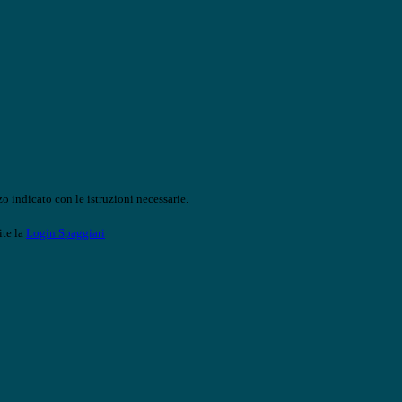
o indicato con le istruzioni necessarie.
ite la
Login Spaggiari