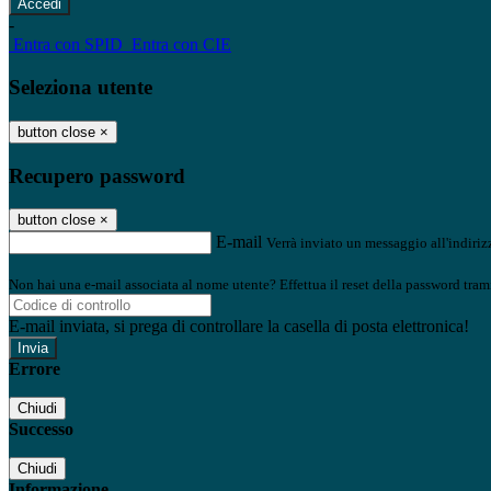
-
Entra con SPID
Entra con CIE
Seleziona utente
button close
×
Recupero password
button close
×
E-mail
Verrà inviato un messaggio all'indirizz
Non hai una e-mail associata al nome utente? Effettua il reset della password tram
E-mail inviata, si prega di controllare la casella di posta elettronica!
Errore
Chiudi
Successo
Chiudi
Informazione