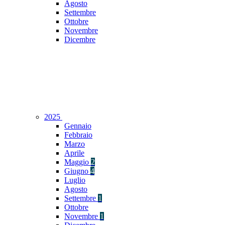
Agosto
Settembre
Ottobre
Novembre
Dicembre
2025
Gennaio
Febbraio
Marzo
Aprile
Maggio
2
Giugno
4
Luglio
Agosto
Settembre
1
Ottobre
Novembre
1