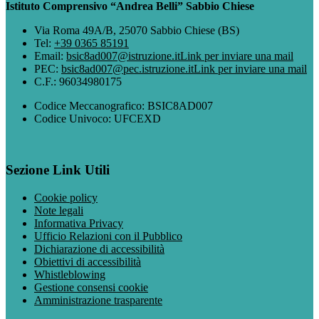
Istituto Comprensivo “Andrea Belli” Sabbio Chiese
Via Roma 49A/B, 25070 Sabbio Chiese (BS)
Tel:
+39 0365 85191
Email:
bsic8ad007@istruzione.it
Link per inviare una mail
PEC:
bsic8ad007@pec.istruzione.it
Link per inviare una mail
C.F.: 96034980175
Codice Meccanografico: BSIC8AD007
Codice Univoco: UFCEXD
Sezione Link Utili
Cookie policy
Note legali
Informativa Privacy
Ufficio Relazioni con il Pubblico
Dichiarazione di accessibilità
Obiettivi di accessibilità
Whistleblowing
Gestione consensi cookie
Amministrazione trasparente