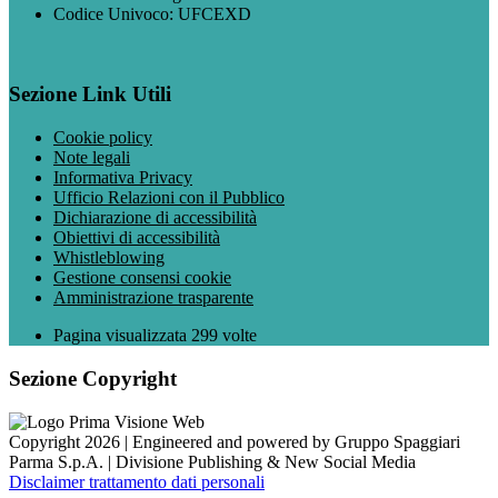
Codice Univoco: UFCEXD
Sezione Link Utili
Cookie policy
Note legali
Informativa Privacy
Ufficio Relazioni con il Pubblico
Dichiarazione di accessibilità
Obiettivi di accessibilità
Whistleblowing
Gestione consensi cookie
Amministrazione trasparente
Pagina visualizzata
299
volte
Sezione Copyright
Copyright 2026 | Engineered and powered by Gruppo Spaggiari
Parma S.p.A. | Divisione Publishing & New Social Media
Disclaimer trattamento dati personali