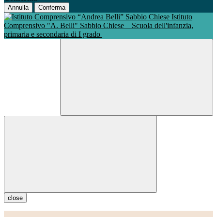
Annulla
Conferma
Istituto
Comprensivo "A. Belli" Sabbio Chiese
Scuola dell'infanzia,
primaria e secondaria di I grado
close