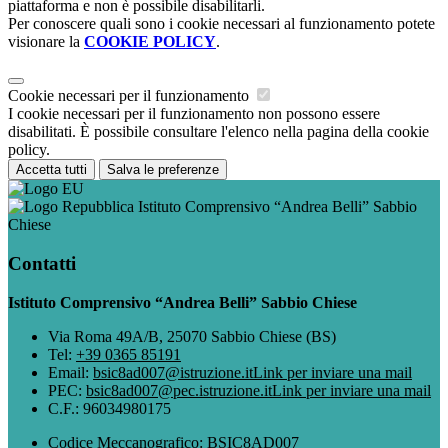
piattaforma e non è possibile disabilitarli.
Per conoscere quali sono i cookie necessari al funzionamento potete
visionare la
COOKIE POLICY
.
Cookie necessari per il funzionamento
I cookie necessari per il funzionamento non possono essere
disabilitati. È possibile consultare l'elenco nella pagina della cookie
policy.
Accetta tutti
Salva le preferenze
Istituto Comprensivo “Andrea Belli” Sabbio
Chiese
Contatti
Istituto Comprensivo “Andrea Belli” Sabbio Chiese
Via Roma 49A/B, 25070 Sabbio Chiese (BS)
Tel:
+39 0365 85191
Email:
bsic8ad007@istruzione.it
Link per inviare una mail
PEC:
bsic8ad007@pec.istruzione.it
Link per inviare una mail
C.F.: 96034980175
Codice Meccanografico: BSIC8AD007