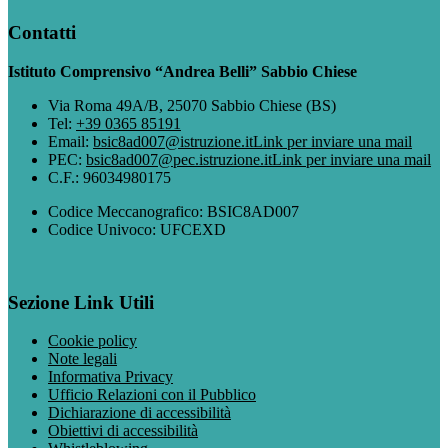
Contatti
Istituto Comprensivo “Andrea Belli” Sabbio Chiese
Via Roma 49A/B, 25070 Sabbio Chiese (BS)
Tel:
+39 0365 85191
Email:
bsic8ad007@istruzione.it
Link per inviare una mail
PEC:
bsic8ad007@pec.istruzione.it
Link per inviare una mail
C.F.: 96034980175
Codice Meccanografico: BSIC8AD007
Codice Univoco: UFCEXD
Sezione Link Utili
Cookie policy
Note legali
Informativa Privacy
Ufficio Relazioni con il Pubblico
Dichiarazione di accessibilità
Obiettivi di accessibilità