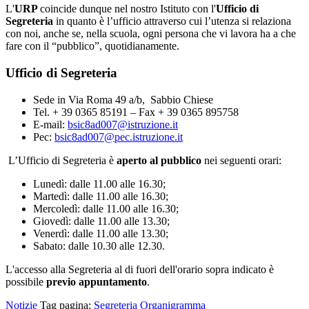
L'
URP
coincide dunque nel nostro Istituto con l'
Ufficio di
Segreteria
in quanto è l’ufficio attraverso cui l’utenza si relaziona
con noi, anche se, nella scuola, ogni persona che vi lavora ha a che
fare con il “pubblico”, quotidianamente.
Ufficio di Segreteria
Sede in Via Roma 49 a/b, Sabbio Chiese
Tel. + 39 0365 85191 – Fax + 39 0365 895758
E-mail:
bsic8ad007@istruzione.it
Pec:
bsic8ad007@pec.istruzione.it
L’Ufficio di Segreteria è
aperto al pubblico
nei seguenti orari:
Lunedì: dalle 11.00 alle 16.30;
Martedì: dalle 11.00 alle 16.30;
Mercoledì: dalle 11.00 alle 16.30;
Giovedì: dalle 11.00 alle 13.30;
Venerdì: dalle 11.00 alle 13.30;
Sabato: dalle 10.30 alle 12.30.
L'accesso alla Segreteria al di fuori dell'orario sopra indicato
è
possibile
previo appuntamento
.
Notizie
Tag pagina:
Segreteria
Organigramma