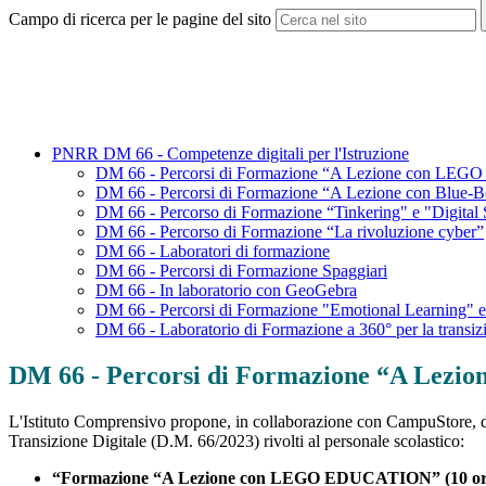
Campo di ricerca per le pagine del sito
PNRR DM 66 - Competenze digitali per l'Istruzione
DM 66 - Percorsi di Formazione “A Lezione con L
DM 66 - Percorsi di Formazione “A Lezione con Blue-Bo
DM 66 - Percorso di Formazione “Tinkering" e "Digital S
DM 66 - Percorso di Formazione “La rivoluzione cyber”
DM 66 - Laboratori di formazione
DM 66 - Percorsi di Formazione Spaggiari
DM 66 - In laboratorio con GeoGebra
DM 66 - Percorsi di Formazione "Emotional Learning" e 
DM 66 - Laboratorio di Formazione a 360° per la transizi
DM 66 - Percorsi di Formazione “A Le
L'Istituto Comprensivo propone, in collaborazione con CampuStore, d
Transizione Digitale (D.M. 66/2023) rivolti al personale scolastico:
“Formazione “A Lezione con LEGO EDUCATION” (10 ore) 