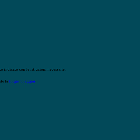
o indicato con le istruzioni necessarie.
ite la
Login Spaggiari