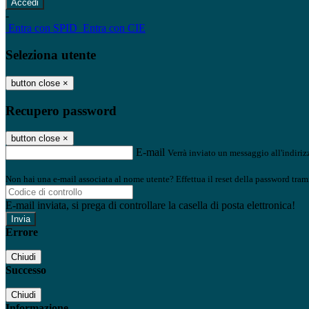
-
Entra con SPID
Entra con CIE
Seleziona utente
button close
×
Recupero password
button close
×
E-mail
Verrà inviato un messaggio all'indirizz
Non hai una e-mail associata al nome utente? Effettua il reset della password tram
E-mail inviata, si prega di controllare la casella di posta elettronica!
Errore
Chiudi
Successo
Chiudi
Informazione