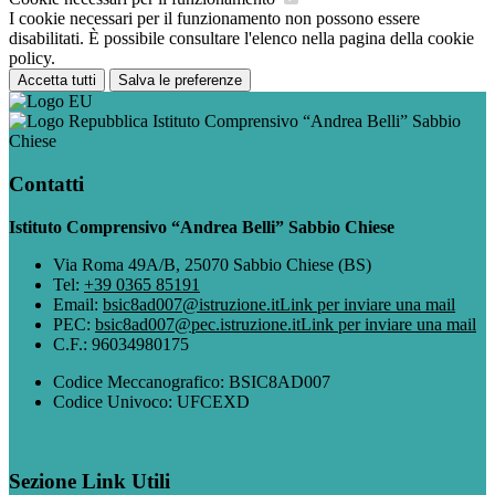
I cookie necessari per il funzionamento non possono essere
disabilitati. È possibile consultare l'elenco nella pagina della cookie
policy.
Accetta tutti
Salva le preferenze
Istituto Comprensivo “Andrea Belli” Sabbio
Chiese
Contatti
Istituto Comprensivo “Andrea Belli” Sabbio Chiese
Via Roma 49A/B, 25070 Sabbio Chiese (BS)
Tel:
+39 0365 85191
Email:
bsic8ad007@istruzione.it
Link per inviare una mail
PEC:
bsic8ad007@pec.istruzione.it
Link per inviare una mail
C.F.: 96034980175
Codice Meccanografico: BSIC8AD007
Codice Univoco: UFCEXD
Sezione Link Utili