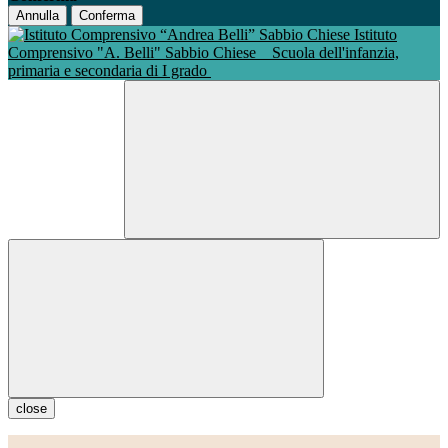
Annulla
Conferma
Istituto
Comprensivo "A. Belli" Sabbio Chiese
Scuola dell'infanzia,
primaria e secondaria di I grado
close